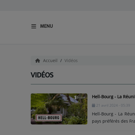
MENU
ACCUEIL
Radio
Accueil
Vidéos
ECOUTER LA RADIO
VIDÉOS
EQUIPES
Hell-Bourg - La Réuni
Nos Fréquences
21 avril 2024 - 05:39
Hell-Bourg - La Réun
Podcast
pays préférés des Fr