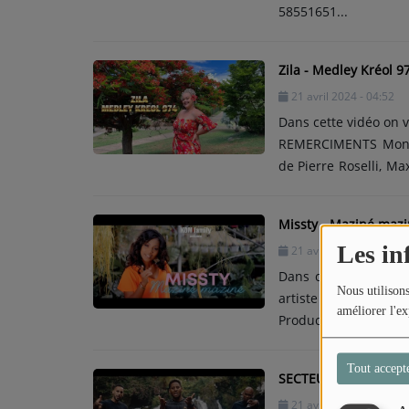
58551651...
Zila - Medley Kréol 9
21 avril 2024 - 04:52
Dans cette vidéo on v
REMERCIMENTS Monsie
de Pierre Roselli, Ma
KDM Family
Missty - Maziné maz
Les in
21 avril 2024 - 04:50
Dans cette vidéo on 
Nous utilisons
artiste Missty. A/C : Karen Techer. Arr : Olivier Brique. Edts : Mustapha BAHDI.
améliorer l'ex
Production : KDM family. Réalisation : N’Rick. Chœur
Technicien son : Sam
Tout accept
SECTEUR 410 - HERIT
21 avril 2024 - 04:46