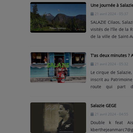
Contact
Une journée à Salazi
21 avril 2024 - 05:37
SALAZIE Cilaos, Salaz
visités de l'île de la
de la ville de Saint-
de cet endroit très ve
T'as deux minutes ? A
21 avril 2024 - 05:32
Le cirque de Salazie,
inscrit au Patrimoin
route qui part d
emblématiques du cir
la mariée, Mare à Poule 
Salazie GEGE
sur les réseaux sociaux: I N S T A G R A M : / lapetitecreole F A C 
21 avril 2024 - 04:55
Double k feat Ais
kberthejeanmarc7@gm