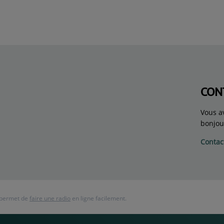
CON
Vous a
bonjou
Contac
 permet de
faire une radio
en ligne facilement.