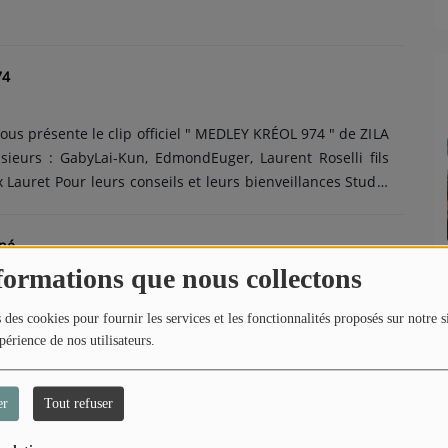
74
ous présente le clip officiel " MEDLEY KRÉOL 974 " de ZILA
urs : GabyLai-Kun, EdmondEuger, Laurent Roselli fils
x Lauret Pour leurs conseils et leurs bienveillances Studio
iné
formations que nous collectons
vous présente le clip officiel "Maziné maziné" de notre
 des cookies pour fournir les services et les fonctionnalités proposés sur notre s
périence de nos utilisateurs.
s : Daisy Mohamad.
uel Henri
er
Tout refuser
AZ