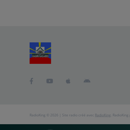
RadioKing © 2026 | Site radio créé avec
RadioKing
. RadioKing