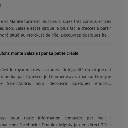
e
ie et Mafate forment les trois cirques très connus et très
 Réunion. Salazie est le cirque le plus facile d'accès à partir
André situé au Nord-Est de l'île. Découvrez quelques lieux
rdoyant à travers ces images....
llons monte Salazie ! par La petite créole
 c’est le royaume des cascades. L’intégralité du cirque est
e mondial par l’Unesco. Je t'emmène avec moi sur l'unique
e Saint-André, pour découvrir quelques endroits
que, comme le village de Salazie, Hell Bourg, le Voile de
d'eau ou encore la Cascade blanche. Retrouvez-moi
E B O O K :
/ lapetitecreole MUSIC : La Musique Libre Ikson - Passion :......
sya pour toute information contacter par mail :
ail.com Facebook : Doublek Mighty Jah en direct Tél. :