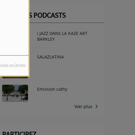
DERNIERS PODCASTS
i JAZZ DANS LA KAZE ART
BARKLEY
SALAZLATINA
opulsé par Orejime
Emission cathy
Voir plus
PARTICIPEZ