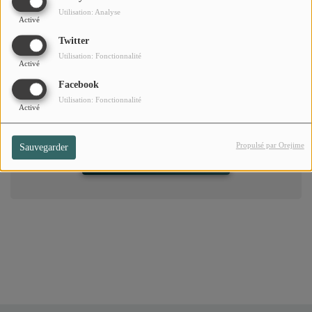
posez
Utilisation: Analyse
Activé
Twitter
Utilisation: Fonctionnalité
Commentaires(0)
Activé
Facebook
Utilisation: Fonctionnalité
Activé
Connectez-vous pour commenter cet article
Propulsé par Orejime
Sauvegarder
SE CONNECTER