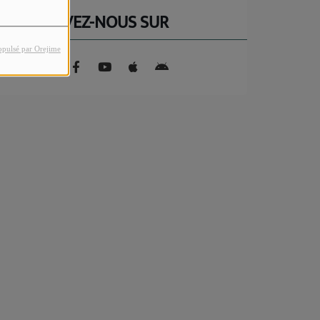
RETROUVEZ-NOUS SUR
opulsé par Orejime