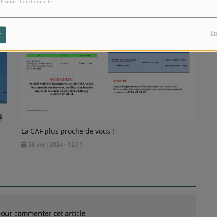
ilisation: Fonctionnalité
Pr
r
La CAF plus proche de vous !
28 avril 2024 - 12:11
our commenter cet article