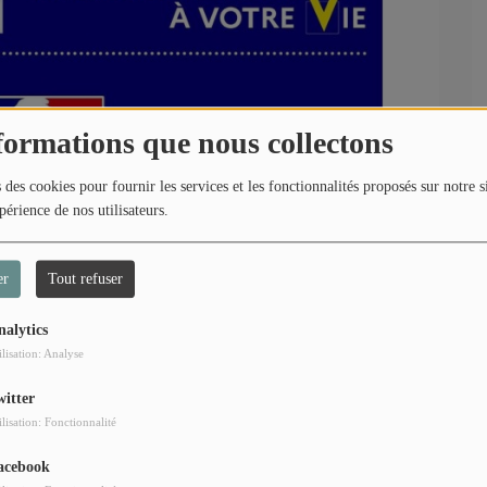
formations que nous collectons
 des cookies pour fournir les services et les fonctionnalités proposés sur notre s
périence de nos utilisateurs.
er
Tout refuser
ut de la campagne de déclaration de revenus. Tous les
on ? Quel est le calendrier pour la réaliser ? Comment faire
nalytics
rriez vous poser sur la déclaration de revenus.
ilisation: Analyse
witter
ilisation: Fonctionnalité
acebook