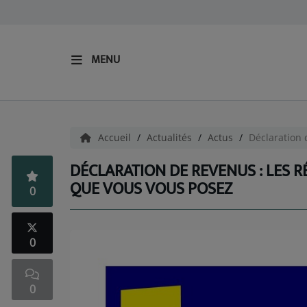
MENU
ACCUEIL
Radio
Accueil
Actualités
Actus
Déclaration 
ECOUTER LA RADIO
DÉCLARATION DE REVENUS : LES 
QUE VOUS VOUS POSEZ
EQUIPES
0
Nos Fréquences
0
Podcast
0