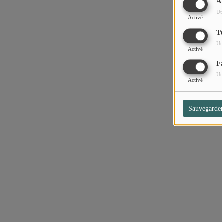
A
Ut
Activé
T
Ut
Activé
F
Ut
Activé
Sauvegarde