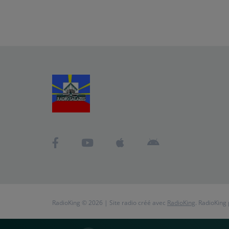
RadioKing © 2026 | Site radio créé avec
RadioKing
. RadioKing