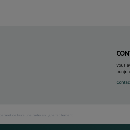
CON
Vous a
bonjou
Contac
 permet de
faire une radio
en ligne facilement.