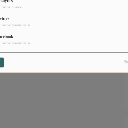
nalytics
ilisation: Analyse
witter
ilisation: Fonctionnalité
acebook
ilisation: Fonctionnalité
Pr
r