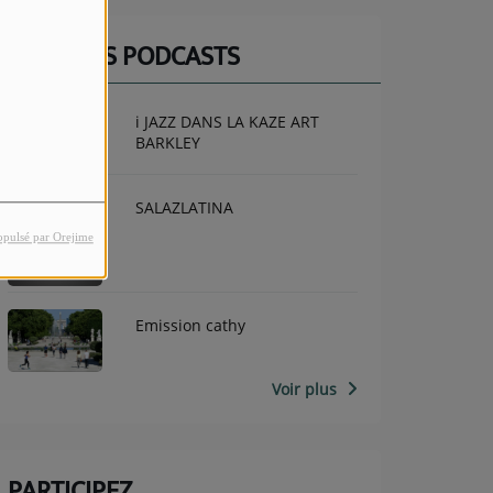
DERNIERS PODCASTS
i JAZZ DANS LA KAZE ART
BARKLEY
SALAZLATINA
opulsé par Orejime
Emission cathy
Voir plus
PARTICIPEZ