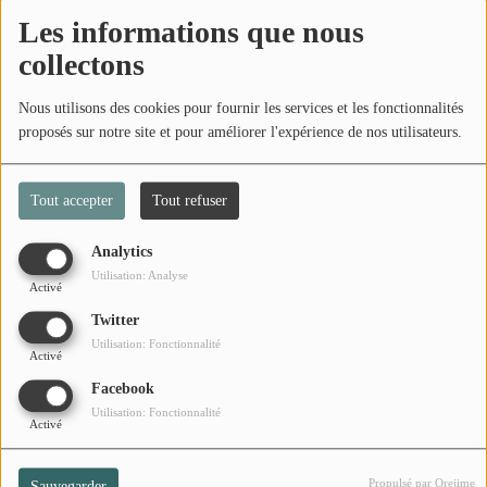
Retrouvez ici les tendances météo de la semaine.
Les informations que nous
collectons
La météo à Salazie
Nous utilisons des cookies pour fournir les services et les fonctionnalités
Commentaires(0)
proposés sur notre site et pour améliorer l'expérience de nos utilisateurs.
Tout accepter
Tout refuser
Connectez-vous pour commenter cet article
Analytics
SE CONNECTER
Utilisation: Analyse
Activé
Twitter
Utilisation: Fonctionnalité
Activé
Facebook
Utilisation: Fonctionnalité
Activé
Propulsé par Orejime
Sauvegarder