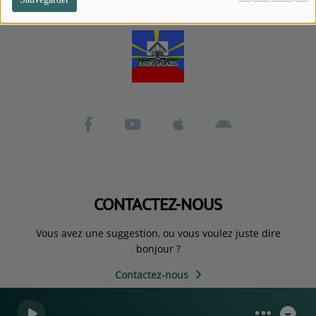
CONTACTEZ-NOUS
Vous avez une suggestion, ou vous voulez juste dire
bonjour ?
Contactez-nous
0
0
0